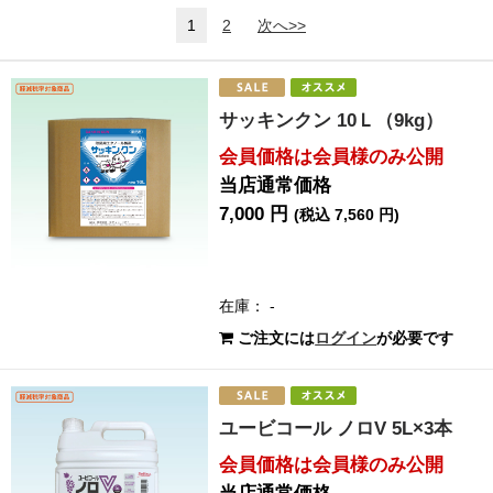
1
2
次へ>>
サッキンクン 10Ｌ（9kg）
会員価格は会員様のみ公開
当店通常価格
7,000 円
(税込 7,560 円)
在庫： -
ご注文には
ログイン
が必要です
ユービコール ノロV 5L×3本
会員価格は会員様のみ公開