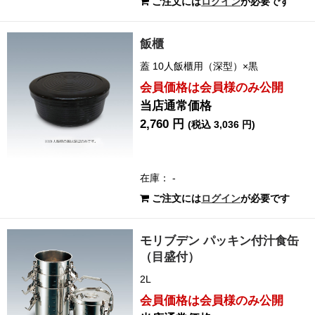
ご注文には
ログイン
が必要です
飯櫃
蓋 10人飯櫃用（深型）×黒
会員価格は会員様のみ公開
当店通常価格
2,760 円
(税込 3,036 円)
在庫： -
ご注文には
ログイン
が必要です
モリブデン パッキン付汁食缶
（目盛付）
2L
会員価格は会員様のみ公開