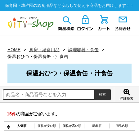
保育園・幼稚園の給食用品など安心して使える商品をお届けします！！
HOME
厨房・給食用品
調理容器・食缶
保温おひつ・保温食缶・汁食缶
保温おひつ・保温食缶・汁食缶
詳細検索
15
件
の商品がございます。
人気順
価格が安い順
価格が高い順
新着順
商品名順