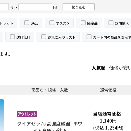
円 ～
円
トレット
SALE
オススメ
限定品
定期購入
送料無料
お気に入りリスト
カート内の商品を表示
ます。
人気順
価格が安
商品名・規格・入数
通常価格
当店通常価格
1,140
円
ダイアセラム(高強度磁器) ホワ
(税込
1,254
円)
イト食器 小鉢-5