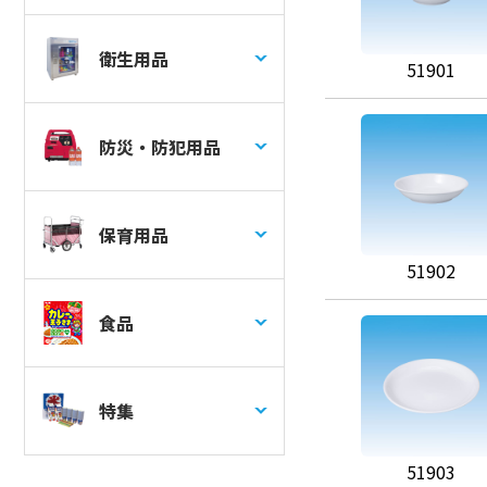
衛生用品
51901
防災・防犯用品
保育用品
51902
食品
特集
51903