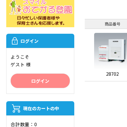
商品番号
ログイン
ようこそ
ゲスト 様
28702
ログイン
現在のカートの中
合計数量：0