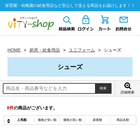
保育園・幼稚園の給食用品など安心して使える商品をお届けします！！
HOME
厨房・給食用品
ユニフォーム
シューズ
シューズ
詳細検索
8
件
の商品がございます。
人気順
価格が安い順
価格が高い順
新着順
商品名順