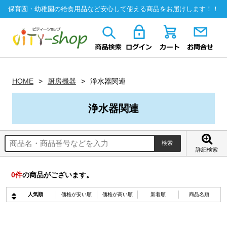
保育園・幼稚園の給食用品など安心して使える商品をお届けします！！
HOME
厨房機器
浄水器関連
浄水器関連
詳細検索
0
件
の商品がございます。
人気順
価格が安い順
価格が高い順
新着順
商品名順