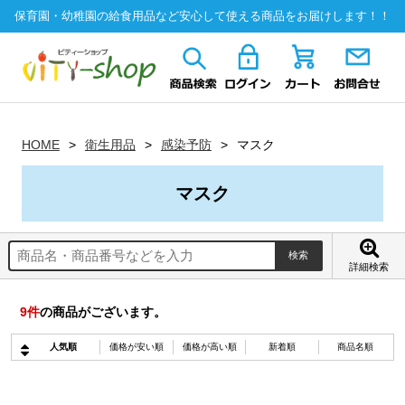
保育園・幼稚園の給食用品など安心して使える商品をお届けします！！
HOME
衛生用品
感染予防
マスク
マスク
詳細検索
9
件
の商品がございます。
人気順
価格が安い順
価格が高い順
新着順
商品名順