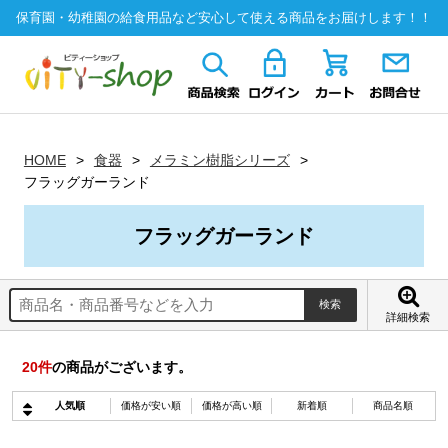
保育園・幼稚園の給食用品など安心して使える商品をお届けします！！
HOME
食器
メラミン樹脂シリーズ
フラッグガーランド
フラッグガーランド
詳細検索
20
件
の商品がございます。
人気順
価格が安い順
価格が高い順
新着順
商品名順