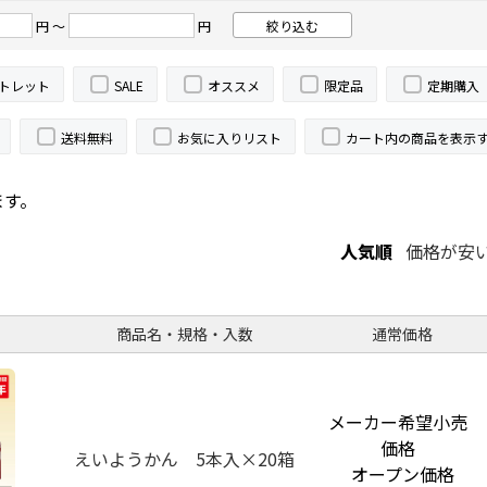
円 ～
円
トレット
SALE
オススメ
限定品
定期購入
送料無料
お気に入りリスト
カート内の商品を表示
ます。
人気順
価格が安
商品名・規格・入数
通常価格
メーカー希望小売
価格
えいようかん 5本入×20箱
オープン価格