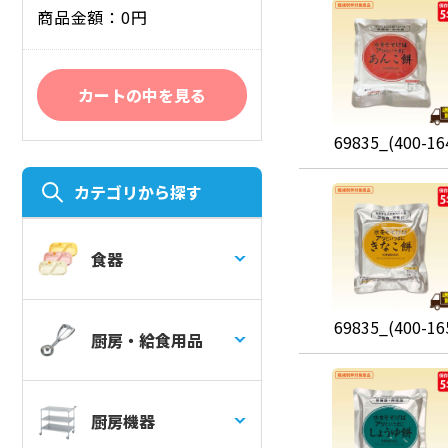
商品金額：0円
カートの中を見る
69835_(400-16
カテゴリから探す
食器
69835_(400-16
厨房・給食用品
厨房機器