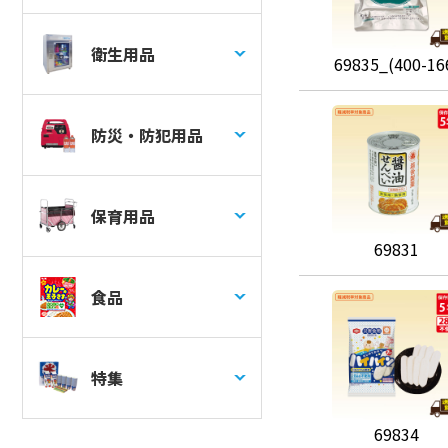
衛生用品
69835_(400-16
防災・防犯用品
保育用品
69831
食品
特集
69834