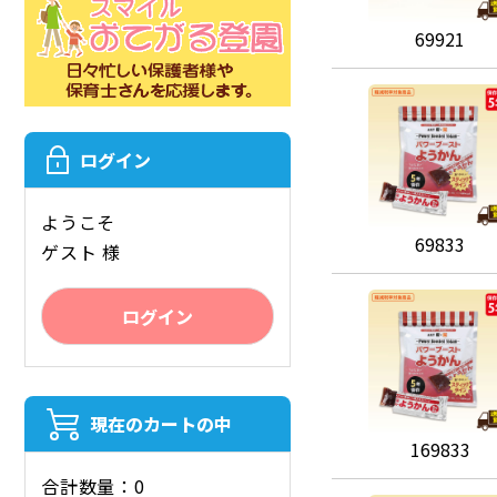
69921
ログイン
ようこそ
69833
ゲスト 様
ログイン
現在のカートの中
169833
合計数量：0