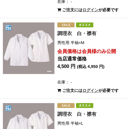
在庫： -
ご注文には
ログイン
が必要です
調理衣 白・襟有
男性用 半袖×M
会員価格は会員様のみ公開
当店通常価格
4,500 円
(税込 4,950 円)
在庫： -
ご注文には
ログイン
が必要です
調理衣 白・襟有
男性用 半袖×L