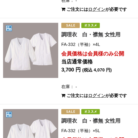
在庫： -
ご注文には
ログイン
が必要です
調理衣 白・襟無 女性用
FA-332（半袖）×4L
会員価格は会員様のみ公開
当店通常価格
3,700 円
(税込 4,070 円)
在庫： -
ご注文には
ログイン
が必要です
調理衣 白・襟無 女性用
FA-332（半袖）×5L