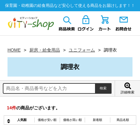
保育園・幼稚園の給食用品など安心して使える商品をお届けします！！
HOME
厨房・給食用品
ユニフォーム
調理衣
調理衣
詳細検索
14
件
の商品がございます。
人気順
価格が安い順
価格が高い順
新着順
商品名順