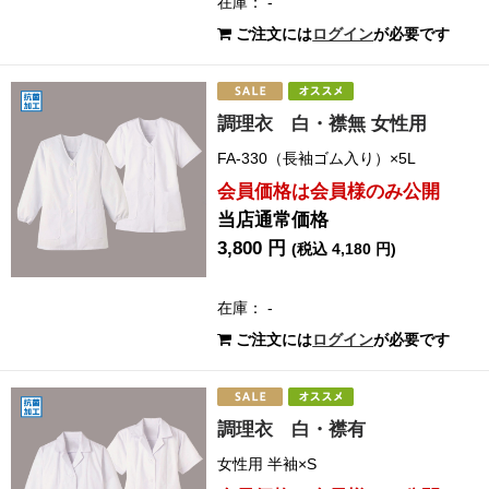
在庫： -
ご注文には
ログイン
が必要です
調理衣 白・襟無 女性用
FA-330（長袖ゴム入り）×5L
会員価格は会員様のみ公開
当店通常価格
3,800 円
(税込 4,180 円)
在庫： -
ご注文には
ログイン
が必要です
調理衣 白・襟有
女性用 半袖×S