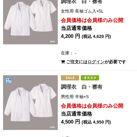
調理衣 白・襟有
女性用 長袖ゴム入×5L
会員価格は会員様のみ公開
当店通常価格
4,200 円
(税込 4,620 円)
在庫： -
ご注文には
ログイン
が必要です
調理衣 白・襟有
男性用 半袖×S
会員価格は会員様のみ公開
当店通常価格
4,500 円
(税込 4,950 円)