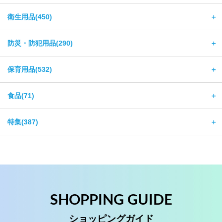
衛生用品(450)
＋
防災・防犯用品(290)
＋
保育用品(532)
＋
食品(71)
＋
特集(387)
＋
SHOPPING GUIDE
ショッピングガイド