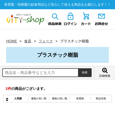
保育園・幼稚園の給食用品など安心して使える商品をお届けします！！
HOME
食器
フォーク
プラスチック樹脂
プラスチック樹脂
詳細検索
2
件
の商品がございます。
人気順
価格が安い順
価格が高い順
新着順
商品名順