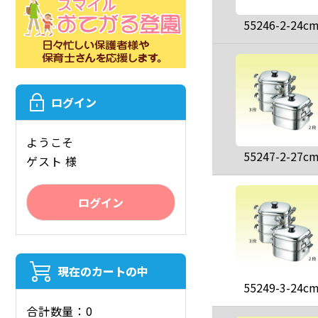
55246-2-24c
ログイン
ようこそ
55247-2-27c
ゲスト 様
ログイン
現在のカートの中
55249-3-24c
合計数量：0