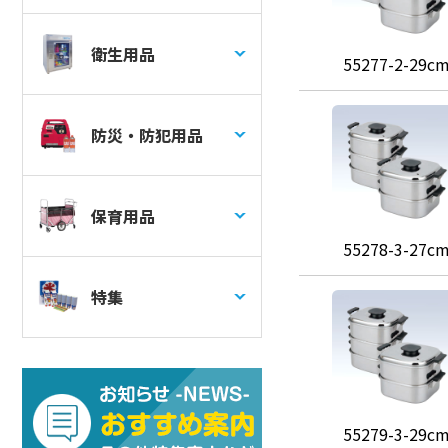
衛生用品
55277-2-29c
防災・防犯用品
保育用品
55278-3-27c
特集
55279-3-29c