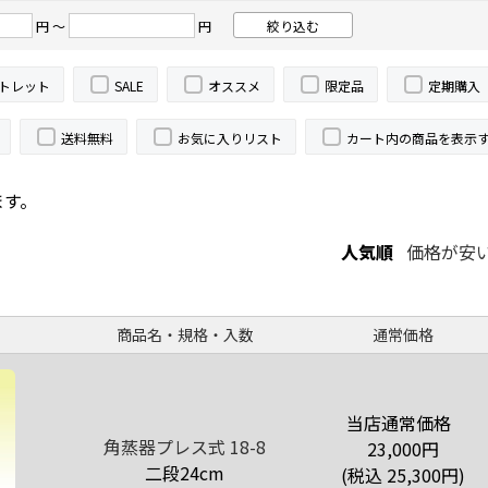
円 ～
円
トレット
SALE
オススメ
限定品
定期購入
送料無料
お気に入りリスト
カート内の商品を表示
ます。
人気順
価格が安
商品名・規格・入数
通常価格
当店通常価格
角蒸器プレス式 18-8
23,000
円
二段24cm
(税込
25,300
円)