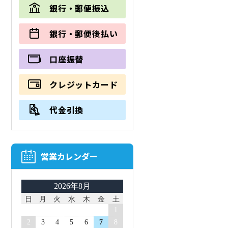
銀行・郵便振込
銀行・郵便後払い
口座振替
クレジットカード
代金引換
営業カレンダー
2026年8月
日
月
火
水
木
金
土
1
2
3
4
5
6
7
8